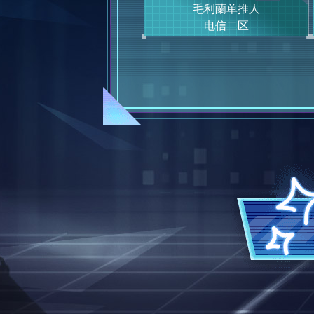
毛利蘭单推人
电信二区