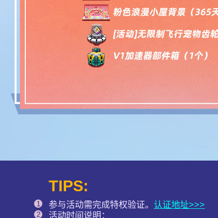
TIPS:
参与活动需完成特权验证。
认证地址>>>
活动时间说明：